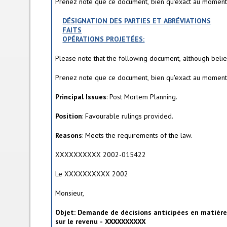
Prenez note que ce document, bien qu'exact au moment é
i
v
DÉSIGNATION DES PARTIES ET ABRÉVIATIONS
e
FAITS
t
OPÉRATIONS PROJETÉES:
a
b
Please note that the following document, although believ
)
Prenez note que ce document, bien qu'exact au moment é
Principal Issues
: Post Mortem Planning.
Position
: Favourable rulings provided.
Reasons
: Meets the requirements of the law.
XXXXXXXXXX 2002-015422
Le XXXXXXXXXX 2002
Monsieur,
Objet: Demande de décisions anticipées en matièr
sur le revenu - XXXXXXXXXX