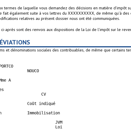
aux termes de laquelle vous demandez des décisions en matière d'impôt
te fait également suite à vos lettres du XXXXXXXXXX, de même qu'à de
difications relatives au présent dossier nous ont été communiquées.
fs ci-après sont des renvois aux dispositions de la Loi de l'impôt sur le reve
RÉVIATIONS
 noms et dénominations sociales des contribuables, de même que certains t
ORTCO

           NOUCO

me A

s

                 CV

            Coût indiqué

n           Immobilisation

                        JVM

                        Loi
