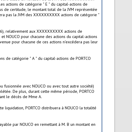
 actions de catégorie " E " du capital-actions de
 de certitude, le montant total de la JVM représentée
cédera pas la JVM des XXXXXXXXXX actions de catégorie "
85(6), relativement aux XXXXXXXXXX actions de
B et NOUCO pour chacune des actions du capital-actions
onvenue pour chacune de ces actions n'excédera pas leur
ns de catégorie " A " du capital-actions de PORTCO
 ou fusionnée avec NOUCO ou avec tout autre société)
plétée. De plus, durant cette même période, PORTCO
avant le décès de Mme A.
 liquidation, PORTCO distribuera à NOUCO la totalité
payable par NOUCO en remettant à M. B un montant en