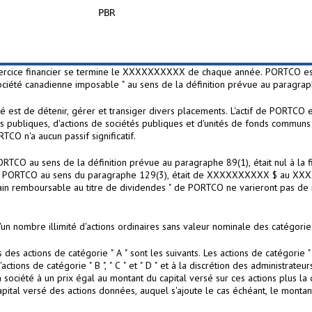
                  PBR

cice financier se termine le XXXXXXXXXX de chaque année. PORTCO est u
ociété canadienne imposable " au sens de la définition prévue au paragrap
é est de détenir, gérer et transiger divers placements. L'actif de PORTCO 
s publiques, d'actions de sociétés publiques et d'unités de fonds commun
TCO n'a aucun passif significatif.
ORTCO au sens de la définition prévue au paragraphe 89(1), était nul à 
 de PORTCO au sens du paragraphe 129(3), était de XXXXXXXXXX $ au XXX
ain remboursable au titre de dividendes " de PORTCO ne varieront pas de m
nombre illimité d'actions ordinaires sans valeur nominale des catégories " A "
ns des actions de catégorie " A " sont les suivants. Les actions de catégorie "
tions de catégorie " B ", " C " et " D " et à la discrétion des administrateu
société à un prix égal au montant du capital versé sur ces actions plus la
apital versé des actions données, auquel s'ajoute le cas échéant, le monta