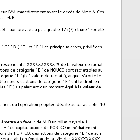
à leur JVM immédiatement avant le décès de Mme A. Ces
our M. B.
finition prévue au paragraphe 125(7) et une " société
, " D ", " E " et " F ". Les principaux droits, privilèges,
fs correspondant à XXXXXXXXXX % de la valeur de rachat
actions de catégorie " E " de NOUCO sont rachetables au
rie " E " (la " valeur de rachat "), auquel s'ajoute le
tenteurs d'actions de catégorie " E " ont le droit, en
ories " F ", au paiement d'un montant égal à la valeur de
ment où l'opération projetée décrite au paragraphe 10
émettra en faveur de M. B un billet payable à
ie " A " du capital-actions de PORTCO immédiatement
ns de PORTCO, des actions de catégorie " E " de son
 et sera établi en fonction de la JVM des XXXXXXXXXX