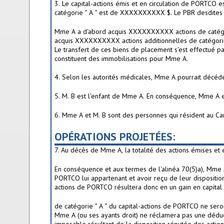
3. Le capital-actions émis et en circulation de PORTCO
catégorie " A " est de XXXXXXXXXX $. Le PBR desdite
Mme A a d'abord acquis XXXXXXXXXX actions de catégor
acquis XXXXXXXXXX actions additionnelles de catégorie 
Le transfert de ces biens de placement s'est effectué 
constituent des immobilisations pour Mme A.
4. Selon les autorités médicales, Mme A pourrait décéde
5. M. B est l'enfant de Mme A. En conséquence, Mme A e
6. Mme A et M. B sont des personnes qui résident au Can
OPÉRATIONS PROJETÉES:
7. Au décès de Mme A, la totalité des actions émises et
En conséquence et aux termes de l'alinéa 70(5)a), Mme
PORTCO lui appartenant et avoir reçu de leur dispositio
actions de PORTCO résultera donc en un gain en capital 
de catégorie " A " du capital-actions de PORTCO ne sero
Mme A (ou ses ayants droit) ne réclamera pas une déduct