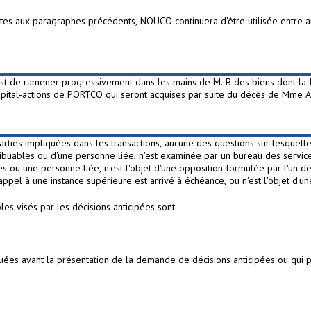
tes aux paragraphes précédents, NOUCO continuera d'être utilisée entre aut
est de ramener progressivement dans les mains de M. B des biens dont la J
pital-actions de PORTCO qui seront acquises par suite du décès de Mme A
arties impliquées dans les transactions, aucune des questions sur lesquel
ibuables ou d'une personne liée, n'est examinée par un bureau des service
s ou une personne liée, n'est l'objet d'une opposition formulée par l'un d
appel à une instance supérieure est arrivé à échéance, ou n'est l'objet d'u
es visés par les décisions anticipées sont:
tuées avant la présentation de la demande de décisions anticipées ou qui p