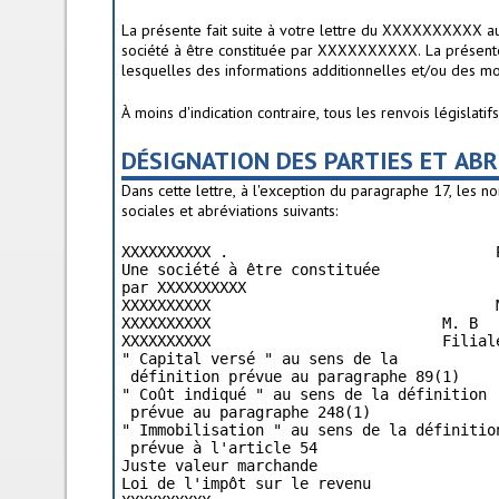
La présente fait suite à votre lettre du XXXXXXXXXX 
société à être constituée par XXXXXXXXXX. La présen
lesquelles des informations additionnelles et/ou des mo
À moins d'indication contraire, tous les renvois législati
DÉSIGNATION DES PARTIES ET AB
Dans cette lettre, à l'exception du paragraphe 17, les
sociales et abréviations suivants:
XXXXXXXXXX .                              P
Une société à être constituée              
par XXXXXXXXXX

XXXXXXXXXX                                M
XXXXXXXXXX                          M. B

XXXXXXXXXX                          Filiale
" Capital versé " au sens de la            
 définition prévue au paragraphe 89(1)

" Coût indiqué " au sens de la définition 
 prévue au paragraphe 248(1)

" Immobilisation " au sens de la définitio
 prévue à l'article 54

Juste valeur marchande                    
Loi de l'impôt sur le revenu              