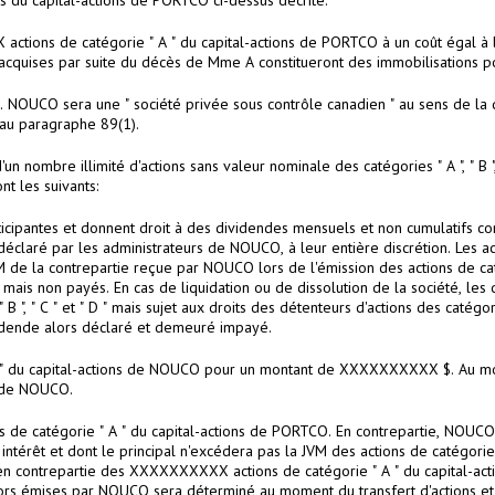
ns du capital-actions de PORTCO ci-dessus décrite.
 actions de catégorie " A " du capital-actions de PORTCO à un coût égal 
 acquises par suite du décès de Mme A constitueront des immobilisations p
OUCO sera une " société privée sous contrôle canadien " au sens de la dé
 au paragraphe 89(1).
mbre illimité d'actions sans valeur nominale des catégories " A ", " B ", " C "
nt les suivants:
participantes et donnent droit à des dividendes mensuels et non cumulati
 déclaré par les administrateurs de NOUCO, à leur entière discrétion. Les 
 de la contrepartie reçue par NOUCO lors de l'émission des actions de catégo
ais non payés. En cas de liquidation ou de dissolution de la société, les dé
 " B ", " C " et " D " mais sujet aux droits des détenteurs d'actions des catég
ividende alors déclaré et demeuré impayé.
 " du capital-actions de NOUCO pour un montant de XXXXXXXXXX $. Au mo
e de NOUCO.
e catégorie " A " du capital-actions de PORTCO. En contrepartie, NOUCO 
intérêt et dont le principal n'excédera pas la JVM des actions de catégor
contrepartie des XXXXXXXXXX actions de catégorie " A " du capital-actio
" alors émises par NOUCO sera déterminé au moment du transfert d'actions