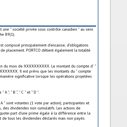
ne " société privée sous contrôle canadien " au sens
he 89(1).
est composé principalement d'encaisse, d'obligations
s de placement. PORTCO détient également la totalité
la fin du mois de XXXXXXXXXX. Le montant du compte d' "
XXXXXXX. Il est prévu que les montants du " compte
anière significative lorsque les opérations projetées
, " B ", " C " et " D ".
 A " sont votantes (1 vote par action), participantes et
rs, des dividendes non cumulatifs. Les actions de
 quote-part d'une prime égale à la différence entre la
nt de tous les dividendes déclarés mais non payés.