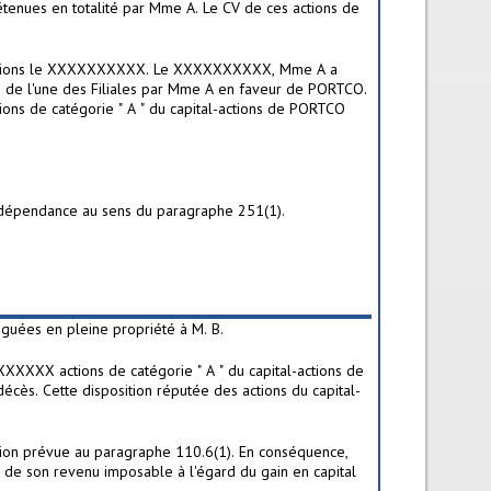
étenues en totalité par Mme A. Le CV de ces actions de
.
 d'actions le XXXXXXXXXX. Le XXXXXXXXXX, Mme A a
s de l'une des Filiales par Mme A en faveur de PORTCO.
ons de catégorie " A " du capital-actions de PORTCO
de dépendance au sens du paragraphe 251(1).
éguées en pleine propriété à M. B.
XXXX actions de catégorie " A " du capital-actions de
écès. Cette disposition réputée des actions du capital-
nition prévue au paragraphe 110.6(1). En conséquence,
 de son revenu imposable à l'égard du gain en capital