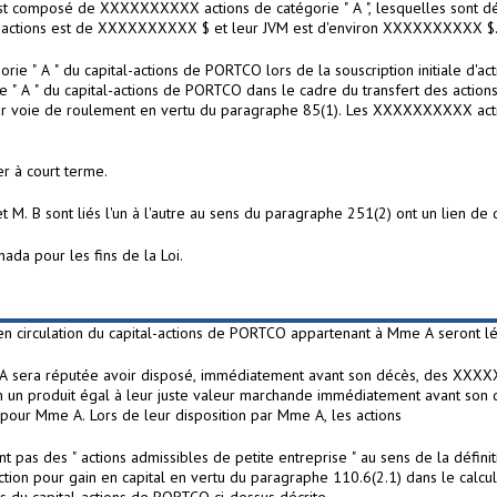
 est composé de XXXXXXXXXX actions de catégorie " A ", lesquelles sont d
s actions est de XXXXXXXXXX $ et leur JVM est d'environ XXXXXXXXXX $
ie " A " du capital-actions de PORTCO lors de la souscription initiale
" A " du capital-actions de PORTCO dans le cadre du transfert des action
par voie de roulement en vertu du paragraphe 85(1). Les XXXXXXXXXX acti
r à court terme.
t M. B sont liés l'un à l'autre au sens du paragraphe 251(2) ont un lien 
ada pour les fins de la Loi.
 en circulation du capital-actions de PORTCO appartenant à Mme A seront l
 A sera réputée avoir disposé, immédiatement avant son décès, des XXXXXX
n un produit égal à leur juste valeur marchande immédiatement avant son d
pour Mme A. Lors de leur disposition par Mme A, les actions
nt pas des " actions admissibles de petite entreprise " au sens de la défi
ion pour gain en capital en vertu du paragraphe 110.6(2.1) dans le calcul