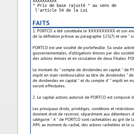
XXXXXXXXXX

" Prix de base rajusté " au sens de       
 l'article 54 de la Loi
FAITS
1. PORTCO a été constituée le XXXXXXXXXX et son exer
de la définition prévue au paragraphe 125(7) et une " s
PORTCO est une société de portefeuille. Sa seule activit
gouvernementales, d'obligations émises par des société
des actions émises et en circulation de deux Filiales. POR
Le montant du " compte de dividendes en capital " de P
impôt en main remboursable au titre de dividendes "
de dividendes en capital " et du compte d' " impôt en m
seront effectuées.
2. Le capital-actions autorisé de PORTCO est composé d'un 
Les principaux droits, privilèges, conditions et restrictio
donnent droit de recevoir, séparément aux détenteurs d'ac
catégorie " A " de PORTCO sont rachetables au gré de la 
JVM, au moment du rachat, des actions rachetées et le c