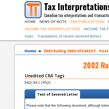
Skip to main content
Tax Interpretation
Canadian tax interpretations and transacti
HOME
NEWS OF NOTE
CRA PUBLICATIONS
INCOME TAX SEVERED LETTERS
INCOME TAX 
Stats
Translations of recent severed letters
You are here
Home
2002 Ruling 2002-0154223 F - Po
2002 Ru
Unedited CRA Tags
84(2) 84.1 245(2)
View modes
Text of Severed Letter
(
a
c
Please note that the following document, although believ
t