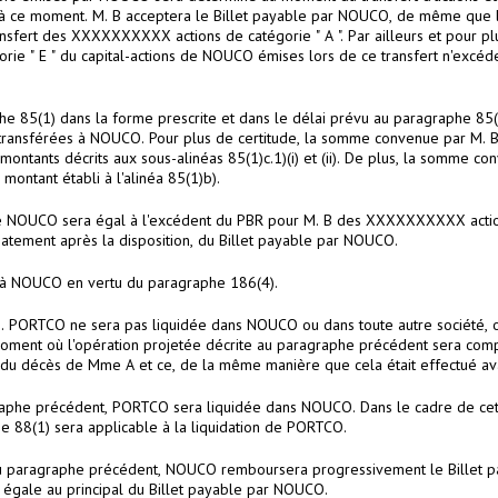
 à ce moment. M. B acceptera le Billet payable par NOUCO, de même que les
ert des XXXXXXXXXX actions de catégorie " A ". Par ailleurs et pour plus
gorie " E " du capital-actions de NOUCO émises lors de ce transfert n'ex
he 85(1) dans la forme prescrite et dans le délai prévu au paragraphe 
t transférées à NOUCO. Pour plus de certitude, la somme convenue par M. 
tants décrits aux sous-alinéas 85(1)c.1)(i) et (ii). De plus, la somme c
montant établi à l'alinéa 85(1)b).
s de NOUCO sera égal à l'excédent du PBR pour M. B des XXXXXXXXXX actio
iatement après la disposition, du Billet payable par NOUCO.
" à NOUCO en vertu du paragraphe 186(4).
.e. PORTCO ne sera pas liquidée dans NOUCO ou dans toute autre société,
oment où l'opération projetée décrite au paragraphe précédent sera com
lors du décès de Mme A et ce, de la même manière que cela était effectué 
aphe précédent, PORTCO sera liquidée dans NOUCO. Dans le cadre de cette
 88(1) sera applicable à la liquidation de PORTCO.
 au paragraphe précédent, NOUCO remboursera progressivement le Billet 
 égale au principal du Billet payable par NOUCO.