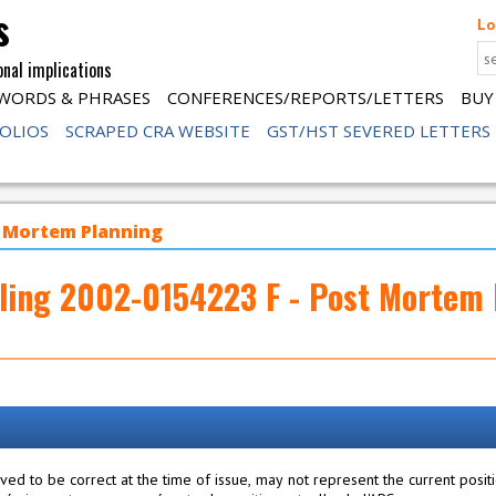
s
Lo
onal implications
WORDS & PHRASES
CONFERENCES/REPORTS/LETTERS
BUY
FOLIOS
SCRAPED CRA WEBSITE
GST/HST SEVERED LETTERS
st Mortem Planning
ling 2002-0154223 F - Post Mortem 
ed to be correct at the time of issue, may not represent the current posit