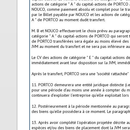
actions de catégorie " A " du capital-actions de PORTCO
NOUCO, comme paiement absolu et complet pour le transf
par le Billet payable par NOUCO et les actions de caté
A " de PORTCO au moment dudit transfert.
M. B et NOUCO effectueront le choix prévu au paragrap
catégorie " A " du capital-actions de PORTCO qui seron
de PORTCO transférées sera égale au moins élevé des mon
JVM au moment du transfert et ne sera pas inférieure au 
Le CV des actions de catégorie " E " du capital-action
immédiatement avant leur disposition sur la JVM, imméd
Après le transfert, PORTCO sera une "société rattachée
11. PORTCO demeurera une entité juridique distincte (i
pour une période d'au moins une année à compter du m
continuera d'exploiter l'entreprise qu'elle exploitait 
12. Postérieurement à la période mentionnée au paragr
des biens qu'elle possédera à ce moment. Le paragraphe
13. Après avoir complété l'opération projetée décrite
espèces et/ou des biens de placement dont la JVM sera