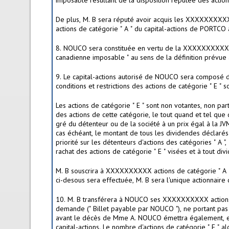
imposable résultant de la disposition réputée des actio
De plus, M. B sera réputé avoir acquis les XXXXXXXXXX
actions de catégorie " A " du capital-actions de PORTCO
8. NOUCO sera constituée en vertu de la XXXXXXXXXX. N
canadienne imposable " au sens de la définition prévue
9. Le capital-actions autorisé de NOUCO sera composé d'un no
conditions et restrictions des actions de catégorie " E " so
Les actions de catégorie " E " sont non votantes, non 
des actions de cette catégorie, le tout quand et tel que
gré du détenteur ou de la société à un prix égal à la JVM
cas échéant, le montant de tous les dividendes déclarés m
priorité sur les détenteurs d'actions des catégories " A ",
rachat des actions de catégorie " E " visées et à tout d
M. B souscrira à XXXXXXXXXX actions de catégorie " A
ci-desous sera effectuée, M. B sera l'unique actionnair
10. M. B transférera à NOUCO ses XXXXXXXXXX actions d
demande (" Billet payable par NOUCO "), ne portant pas 
avant le décès de Mme A. NOUCO émettra également, en 
capital-actions. Le nombre d'actions de catégorie " E 